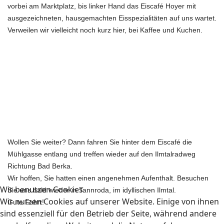
vorbei am Marktplatz, bis linker Hand das Eiscafé Hoyer mit
ausgezeichneten, hausgemachten
Eisspezialitäten auf uns wartet.
Verweilen wir vielleicht noch kurz hier, bei Kaffee und Kuchen.
Wollen Sie weiter? Dann fahren Sie hinter dem Eiscafé die
Mühlgasse entlang und treffen wieder auf den Ilmtalradweg
Richtung Bad Berka.
Wir hoffen, Sie hatten einen angenehmen Aufenthalt. Besuchen
Wir benutzen Cookies
Sie uns bald wieder in Tannroda, im idyllischen Ilmtal.
Wir nutzen Cookies auf unserer Website. Einige von ihnen
Gute Fahrt!
sind essenziell für den Betrieb der Seite, während andere