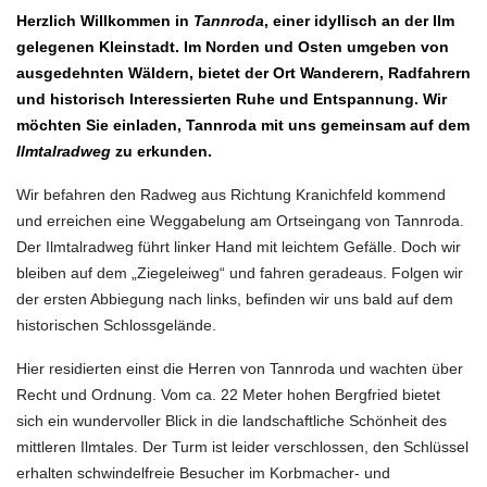
Herzlich Willkommen in
Tannroda
, einer idyllisch an der Ilm
gelegenen Kleinstadt. Im Norden und Osten umgeben von
ausgedehnten Wäldern, bietet der Ort Wanderern, Radfahrern
und historisch Interessierten Ruhe und Entspannung. Wir
möchten Sie einladen, Tannroda mit uns gemeinsam auf dem
Ilmtalradweg
zu erkunden.
Wir befahren den Radweg aus Richtung Kranichfeld kommend
und erreichen eine Weggabelung am Ortseingang von Tannroda.
Der Ilmtalradweg führt linker Hand mit leichtem Gefälle. Doch wir
bleiben auf dem „Ziegeleiweg“ und fahren geradeaus. Folgen wir
der ersten Abbiegung nach links, befinden wir uns bald auf dem
historischen Schlossgelände.
Hier residierten einst die Herren von Tannroda und wachten über
Recht und Ordnung. Vom ca. 22 Meter hohen Bergfried bietet
sich ein wundervoller Blick in die landschaftliche Schönheit des
mittleren Ilmtales. Der Turm ist leider verschlossen, den Schlüssel
erhalten schwindelfreie Besucher im Korbmacher- und